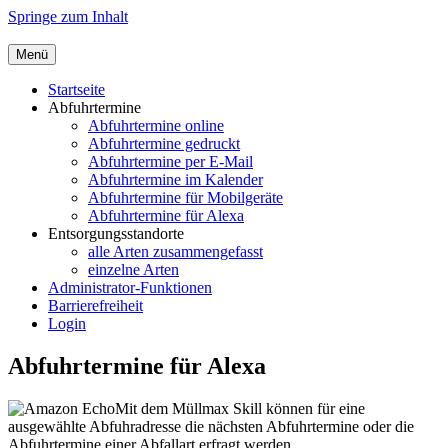
Springe zum Inhalt
Menü
Der Abfallkalender – barrierefrei online
Müllmax
Startseite
und gedruckt
Abfuhrtermine
Abfuhrtermine online
Abfuhrtermine gedruckt
Abfuhrtermine per E-Mail
Abfuhrtermine im Kalender
Abfuhrtermine für Mobilgeräte
Abfuhrtermine für Alexa
Entsorgungsstandorte
alle Arten zusammengefasst
einzelne Arten
Administrator-Funktionen
Barrierefreiheit
Login
Abfuhrtermine für Alexa
Mit dem Müllmax Skill können für eine
ausgewählte Abfuhradresse die nächsten Abfuhrtermine oder die
Abfuhrtermine einer Abfallart erfragt werden.